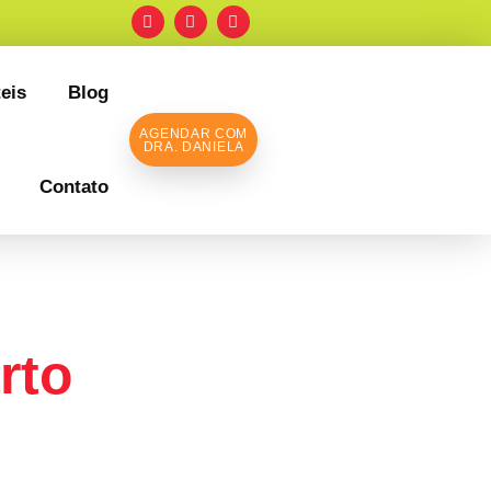
eis
Blog
AGENDAR COM
DRA. DANIELA
Contato
rto