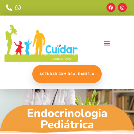
AGENDAR COM DRA. DANIELA
Endocrinologia
Pediátrica