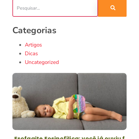
Categorias
Artigos
Dicas
Uncategorized
Esofagite Eosinofílica: você já ouviu f