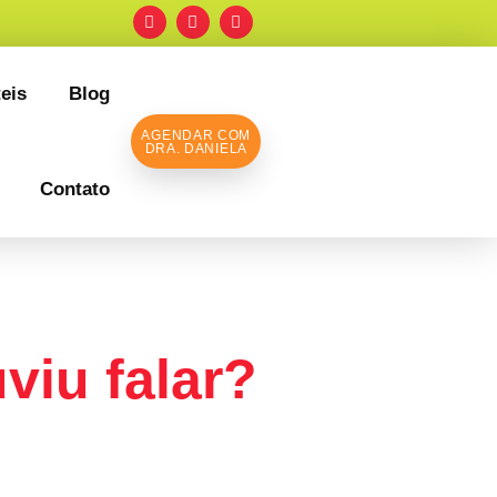
eis
Blog
AGENDAR COM
DRA. DANIELA
Contato
viu falar?