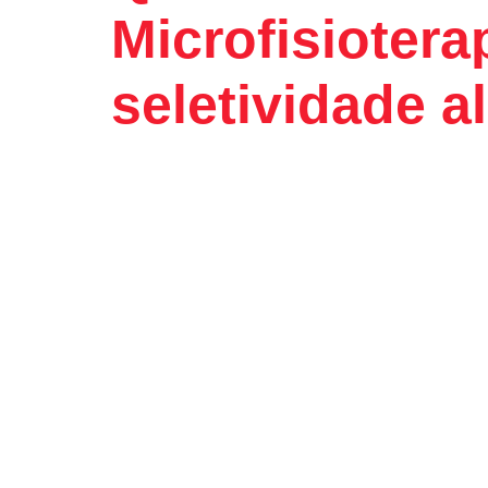
Microfisiotera
seletividade a