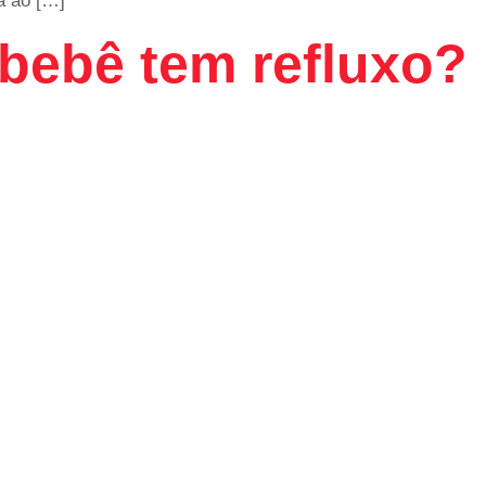
a ao […]
bebê tem refluxo?