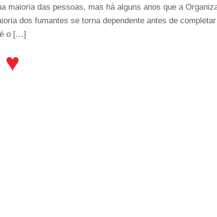
na maioria das pessoas, mas há alguns anos que a Organi
oria dos fumantes se torna dependente antes de completar 
 é o […]
♥️