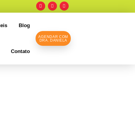
eis
Blog
AGENDAR COM
DRA. DANIELA
Contato
atrica