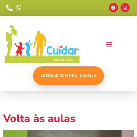
AGENDAR COM DRA. DANIELA
Tag:
Adpatação
Volta às aulas