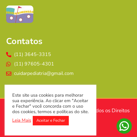
Contatos
(11) 3645-3315
(11) 97605-4301
cuidarpediatria@gmail.com
Este site usa cookies para melhorar
sua experiência. Ao clicar em "Aceitar
e Fechar" você concorda com o uso
Copyright © Cuidar Pediatria 2024. Todos os Direitos
dos cookies, termos e políticas do site.
Reservados.
Leia Mais
Aceitar e Fechar