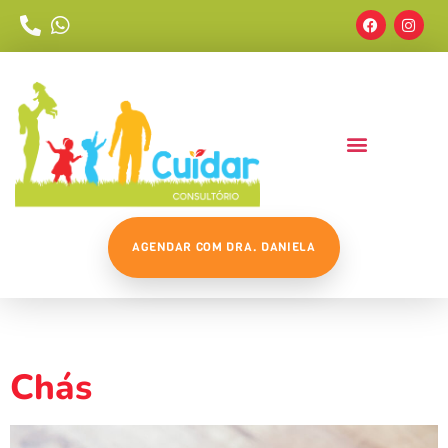
AGENDAR COM DRA. DANIELA
Tag:
#cha
Chás