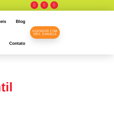
eis
Blog
AGENDAR COM
DRA. DANIELA
Contato
ção
til