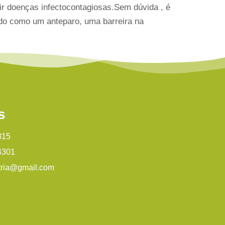
r doenças infectocontagiosas.Sem dúvida , é
do como um anteparo, uma barreira na
s
315
4301
tria@gmail.com