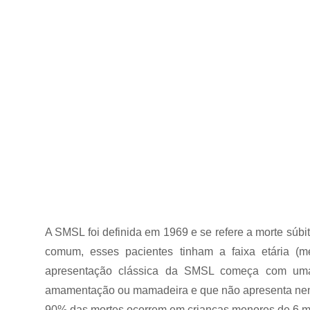
A SMSL foi definida em 1969 e se refere a morte súb
comum, esses pacientes tinham a faixa etária 
apresentação clássica da SMSL começa com uma
amamentação ou mamadeira e que não apresenta nenhu
90% das mortes ocorrem em crianças menores de 6 m